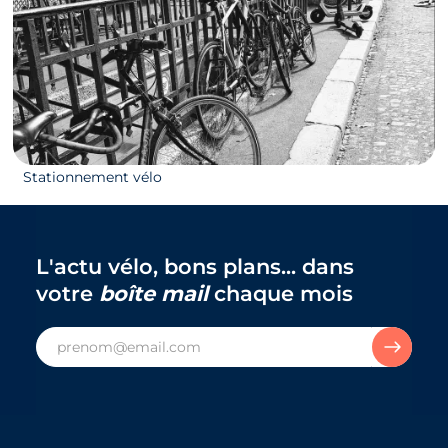
23/09/2020
Le stationnement simple, fiable et sécurisé, clef
Stationnement vélo
de la ville 100% vélo
L'actu vélo, bons plans... dans
votre
boîte mail
chaque mois