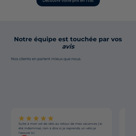
Découvrir votre prix en 1 clic
Notre équipe est touchée par vos
avis
Nos clients en parlent mieux que nous.
Suite à mon vol de vélo au retour de mes vacances j'ai
Assur
été indemnisé, rien à dire si je reprends un vélo je
appli
l'assure ici.
maint