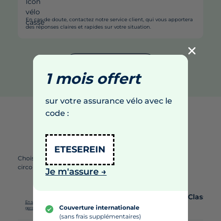
En cas de doute, contactez notre service client, qui vous apportera
des réponses claires et rapides sur votre situation.
Souscrire maintenant
1 mois offert
sur votre assurance vélo avec le
code :
À chaque cycliste sa
formule
d'assurance
ETESEREIN
Choisissez la vôtre pour rouler protégé en toutes
circonstances.
Je m'assure →
Basique vol
Basique
Classiqu
En savoir plus sur les
Couverture internationale
(nouveau)
casse
garanties vélo
(sans frais supplémentaires)