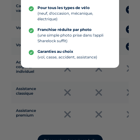
Casse et
Pour tous les types de vélo
vandalisme
(neuf, d'occasion, mécanique,
électrique)
Vol total
Franchise réduite par photo
(une simple photo prise dans l'appli
Sharelock suffit)
Vol partiel
Garanties au choix
(vol, casse, accident, assistance)
Accident
corporel
individuel
Assistance
classique
Assistance
premium