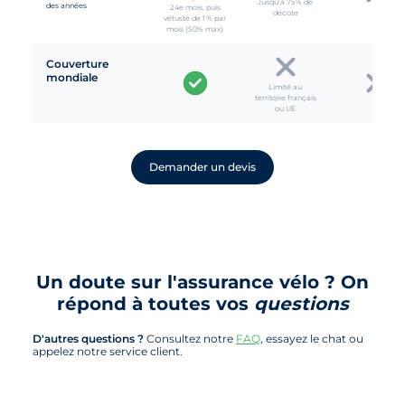
Jusqu'à 75% de
des années
24e mois, puis
décote
vétusté de 1 % par
mois (50% max)
Couverture
mondiale
Limité au
territoire français
ou UE
Demander un devis
Un doute sur l'assurance vélo ? On
répond à toutes vos
questions
D'autres questions ?
Consultez notre
FAQ
, essayez le chat ou
appelez notre service client.