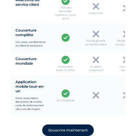
service client
+70% des
demandes
Jusqu'à 72h
traitées en moins
de 5h
Couverture
complète
Pas de garantie
Pas de garantie
Vol, casse, vandalisme et
en cas d'accident
en cas d'acciden
accident et assistance
Couverture
mondiale
Incluse dans
En option
Couverture
toutes les offres
uniquement
nationale
Application
mobile tout-en-
un
Devis, souscription,
Et c'est gratuit
déclaration de sinistre,
carte de stationnement
vélo, suivi des trajets...
Souscrire maintenant