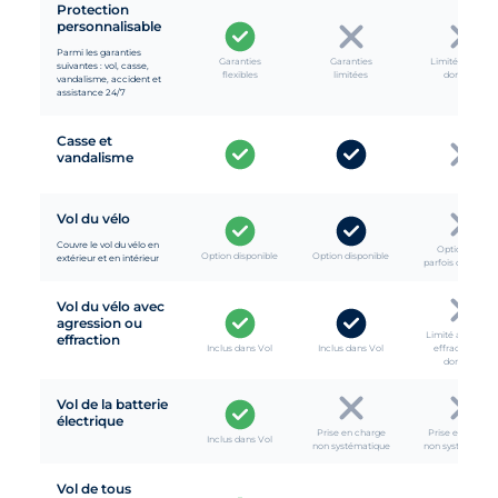
Protection
personnalisable
Parmi les garanties
Garanties
Garanties
Limité au vol à
suivantes : vol, casse,
flexibles
limitées
domicile
vandalisme, accident et
assistance 24/7
Casse et
vandalisme
Vol du vélo
Couvre le vol du vélo en
Option vélo
Option disponible
Option disponible
extérieur et en intérieur
parfois disponibl
Vol du vélo avec
agression ou
Limité au vol pa
effraction
Inclus dans Vol
Inclus dans Vol
effraction du
domicile
Vol de la batterie
électrique
Prise en charge
Prise en charge
Inclus dans Vol
non systématique
non systématiqu
Vol de tous