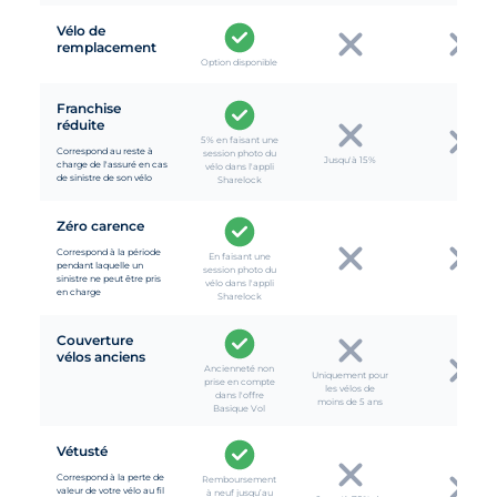
Vélo de
remplacement
Option disponible
Franchise
réduite
5% en faisant une
Correspond au reste à
session photo du
Jusqu'à 15%
charge de l'assuré en cas
vélo dans l'appli
de sinistre de son vélo
Sharelock
Zéro carence
Correspond à la période
En faisant une
pendant laquelle un
session photo du
sinistre ne peut être pris
vélo dans l'appli
en charge
Sharelock
Couverture
vélos anciens
Ancienneté non
Uniquement pour
prise en compte
les vélos de
dans l'offre
moins de 5 ans
Basique Vol
Vétusté
Correspond à la perte de
Remboursement
valeur de votre vélo au fil
à neuf jusqu’au