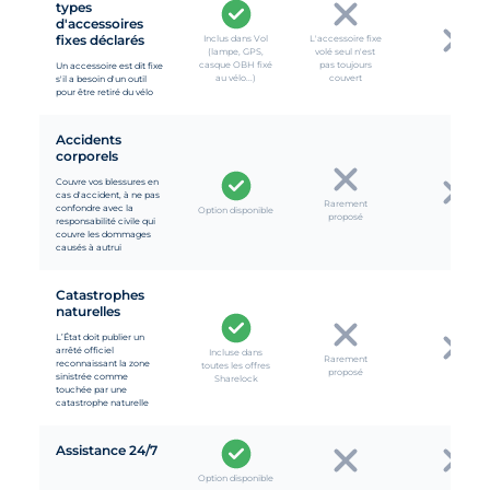
types
d'accessoires
fixes déclarés
Inclus dans Vol
L'accessoire fixe
(lampe, GPS,
volé seul n'est
casque OBH fixé
pas toujours
Un accessoire est dit fixe
au vélo...)
couvert
s'il a besoin d'un outil
pour être retiré du vélo
Accidents
corporels
Couvre vos blessures en
cas d'accident, à ne pas
Rarement
confondre avec la
Option disponible
proposé
responsabilité civile qui
couvre les dommages
causés à autrui
Catastrophes
naturelles
L’État doit publier un
arrêté officiel
Incluse dans
Rarement
reconnaissant la zone
toutes les offres
proposé
sinistrée comme
Sharelock
touchée par une
catastrophe naturelle
Assistance 24/7
Option disponible