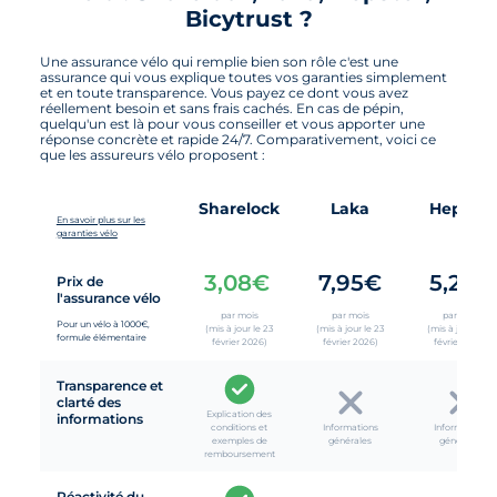
Bicytrust ?
Une assurance vélo qui remplie bien son rôle c'est une
assurance qui vous explique toutes vos garanties simplement
et en toute transparence. Vous payez ce dont vous avez
réellement besoin et sans frais cachés. En cas de pépin,
quelqu'un est là pour vous conseiller et vous apporter une
réponse concrète et rapide 24/7. Comparativement, voici ce
que les assureurs vélo proposent :
Sharelock
Laka
Hepster
En savoir plus sur les
garanties vélo
3,08€
7,95€
5,22€
Prix de
l'assurance vélo
par mois
par mois
par mois
Pour un vélo à 1000€,
(mis à jour le 23
(mis à jour le 23
(mis à jour le 23
formule élémentaire
février 2026)
février 2026)
février 2026)
Transparence et
clarté des
Explication des
informations
conditions et
Informations
Informations
exemples de
générales
générales
remboursement
Réactivité du