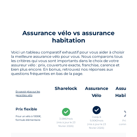
Assurance vélo vs assurance
habitation
Voici un tableau comparatif exhaustif pour vous aider à choisir
la meilleure assurance vélo pour vous. Nous comparons tous
les critères qui vous sont importants dans le choix de votre
assureur vélo : prix, couverture exacte, franchise, carence et
bien plus encore. En bonus, retrouvez nos réponses aux
questions fréquentes en bas de la page.
Sharelock
Assurance
Assuranc
En savoir plus sur les
Vélo
Habitatio
garanties vélo
Prix flexible
Pour un vélo à 1000€,
Jusqu'à
3,08€/mois
formule élémentaire
9,90€/mois
Prix non
(mis à jour le 23
(mis à jour le 23
communiqué
février 2026)
février 2026)