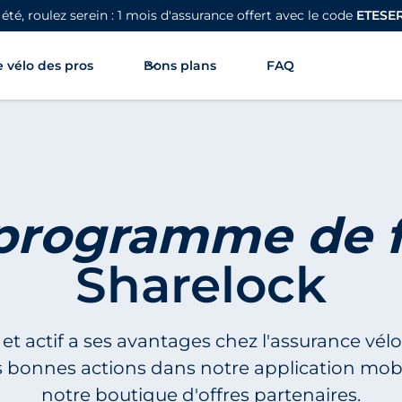
 été, roulez serein : 1 mois d'assurance offert avec le code
ETESE
 vélo des pros
Bons plans
FAQ
programme de fi
Sharelock
 et actif a ses avantages chez l'assurance vé
 bonnes actions dans notre application mob
notre boutique d'offres partenaires.