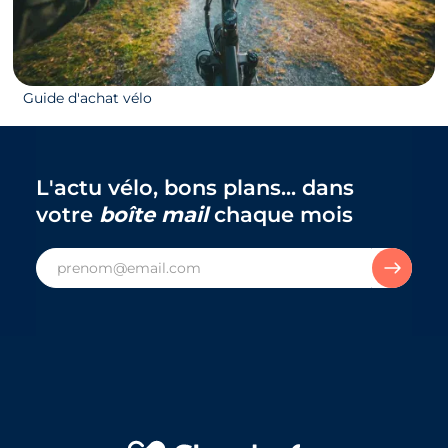
29/03/2023
Comment choisir sa batterie de vélo électrique ?
Guide d'achat vélo
L'actu vélo, bons plans... dans
votre
boîte mail
chaque mois