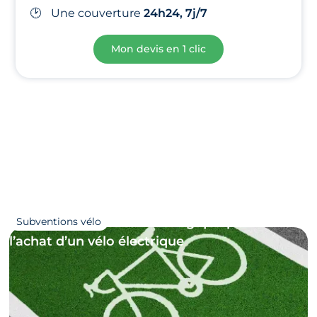
🕑
Une
couverture
24h24, 7j/7
Mon devis en 1 clic
29/11/2024
Guide 2024 : le bonus écologique pour
Subventions vélo
l’achat d’un vélo électrique