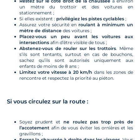
Restez sur le côté droit de la chaussée
à environ
un mètre du trottoir et des voitures en
stationnement ;
Si elles existent :
privilégiez les pistes cyclables
;
Assurez votre sécurité en
roulant à minimum un
mètre de distance
des voitures ;
Placez-vous un peu avant les voitures aux
intersections
afin d’être visible de tous ;
Abstenez-vous de rouler sur les trottoirs
. Même
s’ils sont tentants, surtout en cas de bouchons,
sachez qu’ils sont autorisés uniquement aux
enfants de moins de 8 ans ;
Limitez votre vitesse à 20 km/h
dans les zones de
rencontre et respectez la priorité au piéton.
Si vous circulez sur la route :
Soyez prudent et
ne roulez pas trop près de
l’accotement
afin de vous éviter les ornières et les
gravillons ;
Serrez la chaussée à droite dans les virages
. Vous