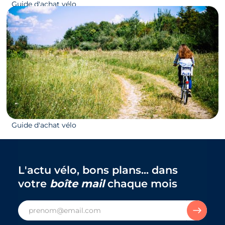
13/07/2026
Comment choisir la taille de mon vélo ?
Guide d'achat vélo
21/03/2024
Comment choisir son type de vélo
Guide d'achat vélo
L'actu vélo, bons plans... dans
votre
boîte mail
chaque mois