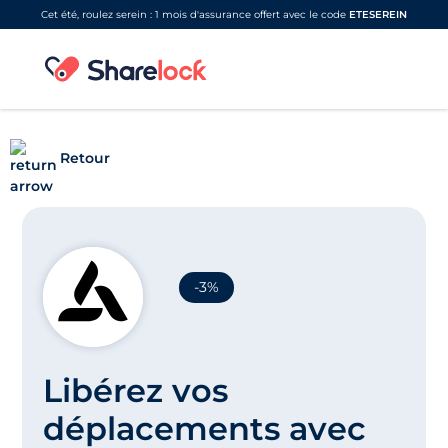
Cet été, roulez serein : 1 mois d'assurance offert avec le code
ETESEREIN
Retour
-3%
Libérez vos
déplacements avec