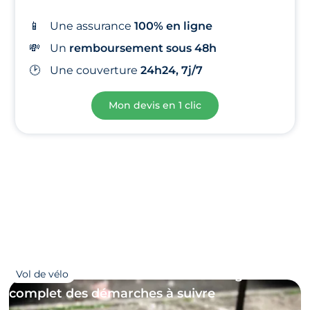
📱
Une assurance
100% en ligne
💸
Un
remboursement sous 48h
🕑
Une
couverture
24h24, 7j/7
Mon devis en 1 clic
27/09/2023
Que faire en cas de vol de vélo ? Le guide
Vol de vélo
complet des démarches à suivre